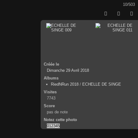
10/503
Créée le
Dimanche 29 Avril 2018
Albums
RiedNRun 2018
/
ECHELLE DE SINGE
Visites
7743
Score
pas de note
Notez cette photo