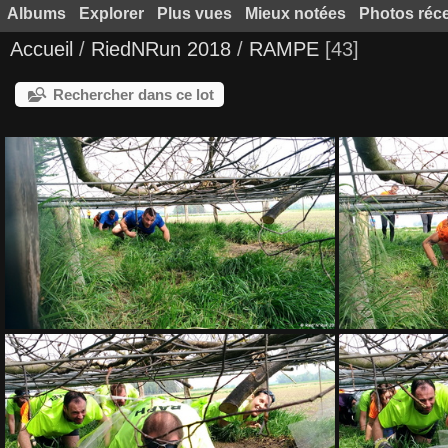
Albums
Explorer
Plus vues
Mieux notées
Photos réc
Accueil
/
RiedNRun 2018
/
RAMPE
43
Rechercher dans ce lot
RAMPE 001